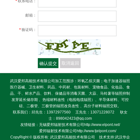
*
联系电话：
邮箱：
*
验证码：
确认提交
取消返回
武汉爱邦高能技术有限公司加工范围涉：环氧乙烷灭菌；电子加速器辐照
医疗器械、卫生材料、药品、中药材、包装材料、宠物食品、化妆品、食
品、干、鲜水产品、饮料、保健品等消毒灭菌、大蒜、马铃薯等辐照抑制
发芽延长储存期 、热缩材料改性（电线电缆辐照）、半导体材料、可控
硅、二极管、三极管的辐照改良改性 、高分子材料辐照交联。
联系我们：邱先生：13972977560 王先生：13071228072 耿女
士：898042423@qq.com
友情链接：无锡爱邦辐射技术有限公司http://www.elpont.net/
爱邦辐射技术有限公司http://www.tjelpont.com/
CopyRight © 版权所有:
武汉爱邦高能技术有限公司
技术支持:
武汉华企