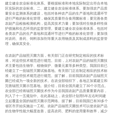
建立健全农业标准化体系。要根据标准和本地实际制定出符合本地
区实际的农业标准。二、建立健全农业标准体系。要加强农产品质
量安全监测体系的建设，包括对各种农产品的生产基地和流通环节
进行严格的标准化管理，确保其质量符合食用菌标准；要完善各类
农副产品检验检测机构，提高其技术力量；要加强对生物多样性保
护措施和生态环境的监督管理。要建立健全农业标准体系，包括对
各类农产品的生产基地和流通环节进行严格的标准化管理；要加强
对农药、兽药、饲料添加剂等重大农用物质及其制成原料的监督管
理，确保其安全。
在农副产品辐照灭菌方面，有关部门正在研究制定相应的技术标
准，对这些技术规范进行规范。目前，上对农副产品的辐照灭菌技
术主要包括生物学、植物保护、微量元素等多种类型。我国目前已
经建立了一批辐照灭菌试验基地。有关部门正在制定相应的技术标
准，对这些技术规范进行规范。据了解，目前我国农副产品辐照灭
菌已经成为一项全新的技术。在农业部组织下，各地正加紧建立和
完善辐照灭菌示范基地。据介绍，目前全国共建立了30个示范点。
农业部已经将辐照灭菌技术作为今后我国农副产品质量重要内容，
列入了十一五规划中。在此基础上，农业部计划用5年左右时间建
立起覆盖全国的辐照灭菌示范网络。据了解，目前我国已有30多个
省区市开始实施这一工程。农副产品辐照灭菌技术可以使农副产品
的生物学性能大幅度改善，提高农药、肥料的使用量和效率，减少