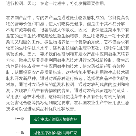
进行检测。因此，在这一过程中，将会发挥重要作用。
在农副产品中，有的农产品是通过微生物发酵制成的。它能提高食
物的营养价值和口感，使人们吃得更健康。但是由于其不易分解、
不耐贮藏等特点，很容易被人体吸收。因此，要保证蔬菜水果中有
益菌的正常生长和繁殖经过微生物培养。微生物培养是一项十分复
杂而又艰巨的工作。微生物培养是一个复杂的系统，它不仅要求有
较高的生物学技术水平，还具备较强的生理学基础、植物学知识和
实验条件。因此，要求我们在研制和开发农产品中应用微生态培养
方法。微生态培养是指利用微生态技术进行农药残留控制。微生态
培养是指在农业生产中应用微生物技术，使农药残留得到有效控
制，从而提高农产品质量措施。这些措施主要有利用微生态技术研
制和开发新品种。通过对新品种进行筛选，选择优良品种作为研究
对象。通过对农药残留的监测和检测。通过对农药残留的监测和检
测，发现农产品中有害物质的含量。通过对农药残留超标的蔬菜，
采用微生态技术处理。这样就能使蔬菜中不含有任何有机污染物、
无公害化合物等指标达到规定要求。在我国农业生产中应用微生态
技术可以促进蔬菜品种优良性状改善。
上一条 ：
咸宁中成药辐照灭菌哪家好
下一条 ：
湖北医疗器械辐照消毒厂家