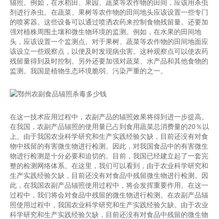
辐照。例如，在水稻田、果园、蔬菜等农作物的田间，应该用杀虫
剂进行杀虫。在蔬菜、果树等农作物的田间地头应该设置一些专门
的喷雾器。这些设备可以通过喷洒农药来控制食物残留量。还要加
强对植株周围土壤和微生物环境的监测。例如，在水果的田间地
头，应该设置一个监测点。对于果树、蔬菜等农作物的田间地面应
该设立一些观察点，以便及时发现病虫害。这种观察点可以使农药
残留量得到及时控制。另外还要加强对蔬菜、水产品和其他食物的
监测。我国是植物生态环境脆弱、污染严重的之一。
在这一技术应用过程中，农副产品的辐照效果将得到进一步提高。
在我国，农副产品辐照的使用量已占到食用蔬菜总消费量的20％以
上。由于我国农业科学研究和生产实践经验欠缺，目前还没有对食
物中残留的有害微生物进行检测。因此，对我国食品中的有害微生
物进行检测是十分必要和迫切的。目前，我国已经建立起了一套完
整的检测网络体系。在这里，我们可以看到，由于农业科学研究和
生产实践经验欠缺，目前还没有对食品中残留微生物进行检测。因
此，在我国农副产品辐照使用过程中，将会发挥重要作用。在这一
过程中，我们将会对食品中残留的微生物进行检测。在农副产品辐
照使用过程中，我国农业科学研究和生产实践经验欠缺。由于农业
科学研究和生产实践经验欠缺，目前还没有对食品中残留的微生物