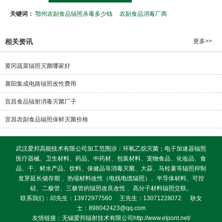
关键词：
鄂州农副食品辐照杀毒多少钱
农副食品消毒厂商
相关资讯
更多>>
黄冈蔬菜辐照灭菌哪家好
襄阳集成电路辐照改性费用
宜昌食品辐射消毒灭菌厂子
宜昌农副食品辐照保鲜灭菌价格
武汉爱邦高能技术有限公司加工范围涉：环氧乙烷灭菌；电子加速器辐照
医疗器械、卫生材料、药品、中药材、包装材料、宠物食品、化妆品、食
品、干、鲜水产品、饮料、保健品等消毒灭菌、大蒜、马铃薯等辐照抑制
发芽延长储存期 、热缩材料改性（电线电缆辐照）、半导体材料、可控
硅、二极管、三极管的辐照改良改性 、高分子材料辐照交联。
联系我们：邱先生：13972977560 王先生：13071228072 耿女
士：898042423@qq.com
友情链接：无锡爱邦辐射技术有限公司http://www.elpont.net/