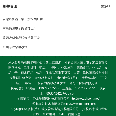
相关资讯
更多>>
安徽透析器环氧乙烷灭菌厂房
南昌辐照电子改良加工厂
黄冈农副食品消毒杀菌厂家
荆州芯片辐射改性厂
武汉爱邦高能技术有限公司加工范围涉：环氧乙烷灭菌；电子加速器辐照
医疗器械、卫生材料、药品、中药材、包装材料、宠物食品、化妆品、食
品、干、鲜水产品、饮料、保健品等消毒灭菌、大蒜、马铃薯等辐照抑制
发芽延长储存期 、热缩材料改性（电线电缆辐照）、半导体材料、可控
硅、二极管、三极管的辐照改良改性 、高分子材料辐照交联。
联系我们：邱先生：13972977560 王先生：13071228072 耿女
士：898042423@qq.com
友情链接：无锡爱邦辐射技术有限公司http://www.elpont.net/
爱邦辐射技术有限公司http://www.tjelpont.com/
CopyRight © 版权所有:
武汉爱邦高能技术有限公司
技术支持:
武汉华企
在线
网站地图
XML
商情信息