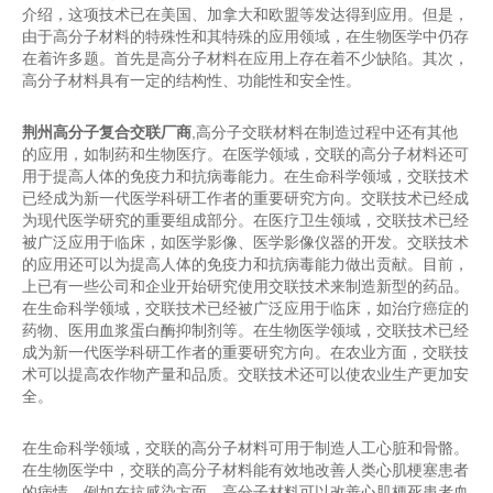
介绍，这项技术已在美国、加拿大和欧盟等发达得到应用。但是，
由于高分子材料的特殊性和其特殊的应用领域，在生物医学中仍存
在着许多题。首先是高分子材料在应用上存在着不少缺陷。其次，
高分子材料具有一定的结构性、功能性和安全性。
荆州高分子复合交联厂商
,高分子交联材料在制造过程中还有其他
的应用，如制药和生物医疗。在医学领域，交联的高分子材料还可
用于提高人体的免疫力和抗病毒能力。在生命科学领域，交联技术
已经成为新一代医学科研工作者的重要研究方向。交联技术已经成
为现代医学研究的重要组成部分。在医疗卫生领域，交联技术已经
被广泛应用于临床，如医学影像、医学影像仪器的开发。交联技术
的应用还可以为提高人体的免疫力和抗病毒能力做出贡献。目前，
上已有一些公司和企业开始研究使用交联技术来制造新型的药品。
在生命科学领域，交联技术已经被广泛应用于临床，如治疗癌症的
药物、医用血浆蛋白酶抑制剂等。在生物医学领域，交联技术已经
成为新一代医学科研工作者的重要研究方向。在农业方面，交联技
术可以提高农作物产量和品质。交联技术还可以使农业生产更加安
全。
在生命科学领域，交联的高分子材料可用于制造人工心脏和骨骼。
在生物医学中，交联的高分子材料能有效地改善人类心肌梗塞患者
的病情。例如在抗感染方面，高分子材料可以改善心肌梗死患者血