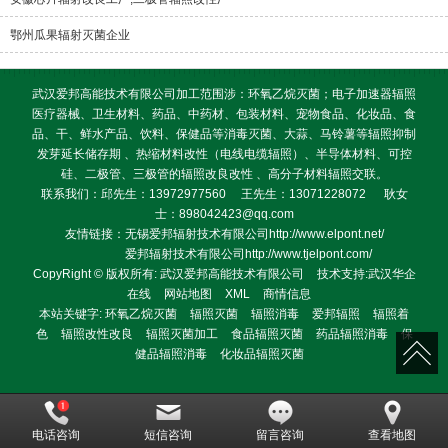
鄂州瓜果辐射灭菌企业
武汉爱邦高能技术有限公司加工范围涉：环氧乙烷灭菌；电子加速器辐照
医疗器械、卫生材料、药品、中药材、包装材料、宠物食品、化妆品、食
品、干、鲜水产品、饮料、保健品等消毒灭菌、大蒜、马铃薯等辐照抑制
发芽延长储存期 、热缩材料改性（电线电缆辐照）、半导体材料、可控
硅、二极管、三极管的辐照改良改性 、高分子材料辐照交联。
联系我们：邱先生：13972977560 王先生：13071228072 耿女
士：898042423@qq.com
友情链接：无锡爱邦辐射技术有限公司http://www.elpont.net/
爱邦辐射技术有限公司http://www.tjelpont.com/
CopyRight © 版权所有:
武汉爱邦高能技术有限公司
技术支持:
武汉华企
在线
网站地图
XML
商情信息
本站关键字:
环氧乙烷灭菌
辐照灭菌
辐照消毒
爱邦辐照
辐照着
色
辐照改性改良
辐照灭菌加工
食品辐照灭菌
药品辐照消毒
保
健品辐照消毒
化妆品辐照灭菌
电话咨询
短信咨询
留言咨询
查看地图