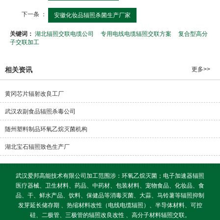
下一条 ：
安徽化妆品辐照杀菌生产厂家
关键词：
湖北辐照交联电缆公司
专用电线电缆辐照交联方案
复合型高分
子交联加工
相关资讯
更多>>
黄冈芯片辐射改良工厂
武汉农副食品辐照杀毒公司
随州塑料制品环氧乙烷灭菌机构
湖北宝石辐照致色生产厂
武汉爱邦高能技术有限公司加工范围涉：环氧乙烷灭菌；电子加速器辐照
医疗器械、卫生材料、药品、中药材、包装材料、宠物食品、化妆品、食
品、干、鲜水产品、饮料、保健品等消毒灭菌、大蒜、马铃薯等辐照抑制
发芽延长储存期 、热缩材料改性（电线电缆辐照）、半导体材料、可控
硅、二极管、三极管的辐照改良改性 、高分子材料辐照交联。