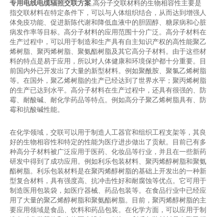
专用电线电缆辐照交联方案
,高分子交联材料的生物相容性主要是
指交联材料在特定条件下，可以与人体组织结合，从而达到增强人
体免疫功能、促进新陈代谢和降低血液中的胆固醇、糖尿病和心脏
病发作率等目标。高分子材料的应用范围十分广泛。高分子材料在
生产过程中，可以用于制造和生产具有自主知识产权的高性能聚乙
烯树脂、聚丙烯树脂、聚氨酯树脂及其它高分子材料。由于这些材
料的特点是易于应用，所以对人体健康和环境保护都十分重要。目
前国内外已开发出了大量的新型材料。例如聚酰胺、聚氯乙烯树脂
等。在国外，聚乙烯树脂的生产已经达到了世界水平；聚丙烯树脂
的生产已达到水平。高分子材料在生产过程中，还具有很强的、防
霉、耐酸碱、耐化学药品等特点。例如高分子聚乙烯树脂具有、防
霉和抗酸碱性能。
在化学领域，交联可以用于制造人工器官和组织工程支架等，其良
好的生物相容性和特定的性能为医疗进步做出了贡献。目前已有多
种高分子材料被广泛应用于医药、化妆品等行业，并且在一些新药
研发中得到了成功应用。例如利乐包装材料、聚丙烯醇树脂和聚氨
酯树脂。利乐包装材料是在聚丙烯醇树脂的基础上开发出的一种新
型复合材料，具有强度高、抗冲击性好和耐腐蚀等优点。它可用于
制造医用包装袋，如医疗器械、药品包装等。在食品行业中已经应
用了大量的聚乙烯醇树脂和聚氨酯树脂。目前，聚丙烯醇树脂的主
要应用领域是食品、饮料和药品包装。在化学方面，可以应用于制