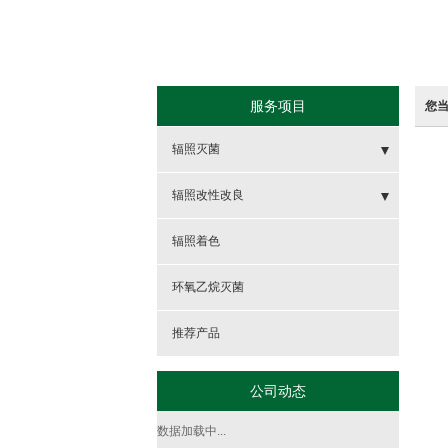
服务项目
您
辐照灭菌
- 食品辐照灭菌
辐照改性改良
- 药品及保健品辐照灭菌
- 电线电缆的辐照交联
辐照着色
- 医用敷料及医疗器械的辐照灭菌
- 高分子交联
环氧乙烷灭菌
- 化妆品及日用品的辐照灭菌
- 半导体改良改性
推荐产品
公司动态
数据加载中...