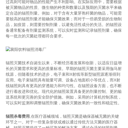
过高则可能对物品的性能产生不利影响。在实际应用中，需要根据
被灭菌物品的性质、微生物的种类和数量以及预期的灭菌水平来确
定合适的辐照剂量。例如，对于含有大量芽孢杆菌的物品，可能需
要较高的辐照剂量才能确保灭菌效果；而对于一些易受损的生物制
品，如疫苗，则需要控制剂量，以避免活性成分的失活。的辐照设
备通常配备有剂量监测系统，可以实时监测和记录辐照剂量，确保
每一批次的灭菌处理都符合要求。
辐照灭菌技术自诞生以来，不断经历着发展和创新，以适应日益增
长的灭菌需求和更高的质量标准。早期的辐照灭菌主要采用伽马射
线源，但随着技术的进步，电子束和X射线等新型辐照源逐渐得到
应用。电子束辐照具有能量可调、设备占地面积小等优点，而X射
线辐照则具有更高的穿透能力和均匀性。在辐照设备方面，也不断
进行着改进和优化。现代化的辐照装置具备更的剂量控制、更的输
送系统和更完善的安全防护措施。例如，采用的计算机控制系统，
可以实时监测和调整辐照剂量，确保灭菌效果的一致性和稳定性。
辐照杀毒费用
,在医疗器械领域，辐照灭菌是确保器械无菌的关键
环节之一。对于一些复杂形状或难以通过传统方法灭菌的医疗器
械，辐照灭菌提供了一种可靠的解决方案。通过合适的辐照剂量，