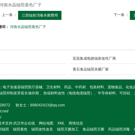
上一条 ：
下一条 ：
江西辐射消毒杀菌费用
键词：
河南水晶辐照着色厂子
宜昌集成电路辐射改性厂商
黄石食品辐照杀菌厂家
；电子加速器辐照医疗器械、卫生材料、药品、中药材、包装材料、宠物食品、化妆
辐照抑制发芽延长储存期 、热缩材料改性（电线电缆辐照）、半导体材料、可控硅、
8072 耿女士：898042423@qq.com
net/
/
技术支持:
武汉华企在线
网站地图
XML
商情信息
邦辐照
辐照着色
辐照改性改良
辐照灭菌加工
食品辐照灭菌
药品辐照消毒