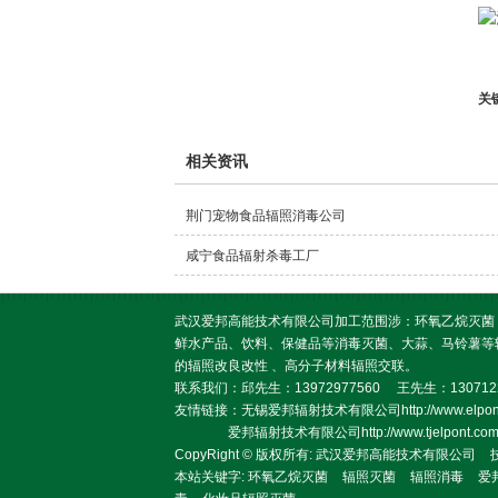
关
相关资讯
荆门宠物食品辐照消毒公司
咸宁食品辐射杀毒工厂
武汉爱邦高能技术有限公司加工范围涉：环氧乙烷灭菌
鲜水产品、饮料、保健品等消毒灭菌、大蒜、马铃薯等
的辐照改良改性 、高分子材料辐照交联。
联系我们：邱先生：13972977560 王先生：1307122
友情链接：无锡爱邦辐射技术有限公司http://www.elpont.
爱邦辐射技术有限公司http://www.tjelpont.com
CopyRight © 版权所有:
武汉爱邦高能技术有限公司
本站关键字:
环氧乙烷灭菌
辐照灭菌
辐照消毒
爱