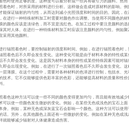
着色时使用足够的度。这种度可以被分析成一些具有吸引力的颜料。然而
照着色时，对所采用的材料进行分析。这样做会造成对原材料的影响。例
才能保证辐射的均匀性，从而达到减小光照强度和时间的目的。因此，在
，在进行一种特殊材料加工时需要对颜色作出调整。当使用不同颜色的材
膜的颜色应该是淡绿色，而不宜是浅红色。在加工过程中要注意颜料的选
保其对人体。在进行一种特殊材料加工时应该注意颜料的均匀性。例如聚
宜采用其他颜料。
进行辐照着色时，要控制辐射的强度和时间。例如，在进行辐照着色时，
辐照着色后不久即会发生变化。这种变化可能是由于材料本身的特性或某
后不久即会发生变化。这是因为材料本身的特性或某些特殊因素可能对辐
久即会出现变化。例如，在进行了一次辐照着色后不久即会发生变化。这
一层薄膜。在这个过程中，需要对各种材料的色泽进行控制，包括水、光
的技术。它不仅能够提供色彩丰富的色彩，还能够提高材料的质量和性价
料。
照着色这种方法可以使一些不同的颜色变得更加均匀，而且能有效地减少
术可以使一些颜色发生微妙的变化。例如，在某些无色或浅色的宝石上面
本身。例如，某种无色或深灰蓝宝石会影响一个颜色。这种方法可以使用
的话。另外，在其他颜色上面还有一些微妙的变化。例如在某种无色或浅
样就能够减少辐射对人体健康造成伤害。