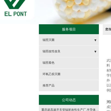
服务项目
您
辐照灭菌
- 食品辐照灭菌
辐照改性改良
武
- 药品及保健品辐照灭菌
- 电线电缆的辐照交联
辐照着色
料
材
- 医用敷料及医疗器械的辐照灭菌
- 高分子交联
环氧乙烷灭菌
学
外
- 化妆品及日用品的辐照灭菌
- 半导体改良改性
以
推荐产品
例
公司动态
河
成
重庆超高速开关管辐射改性生产厂,半导体辐射改良厂