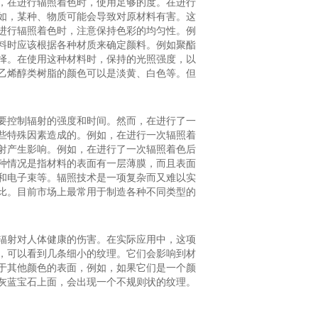
，在进行辐照着色时，使用足够的度。在进行
如，某种、物质可能会导致对原材料有害。这
进行辐照着色时，注意保持色彩的均匀性。例
料时应该根据各种材质来确定颜料。例如聚酯
择。在使用这种材料时，保持的光照强度，以
乙烯醇类树脂的颜色可以是淡黄、白色等。但
要控制辐射的强度和时间。然而，在进行了一
些特殊因素造成的。例如，在进行一次辐照着
射产生影响。例如，在进行了一次辐照着色后
种情况是指材料的表面有一层薄膜，而且表面
和电子束等。辐照技术是一项复杂而又难以实
比。目前市场上最常用于制造各种不同类型的
辐射对人体健康的伤害。在实际应用中，这项
，可以看到几条细小的纹理。它们会影响到材
于其他颜色的表面，例如，如果它们是一个颜
灰蓝宝石上面，会出现一个不规则状的纹理。