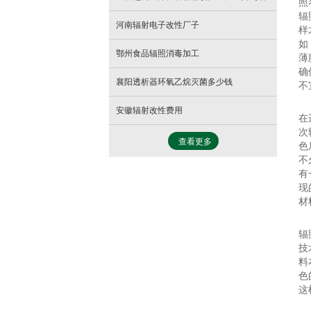
照
辐
河南辐射电子改性厂子
样
如
鄂州食品辐照消毒加工
薄
确
襄阳透析器环氧乙烷灭菌多少钱
不
安徽辐射改性费用
在
次
查看更多
色
不
有
现
材
辐
技
料
色
这